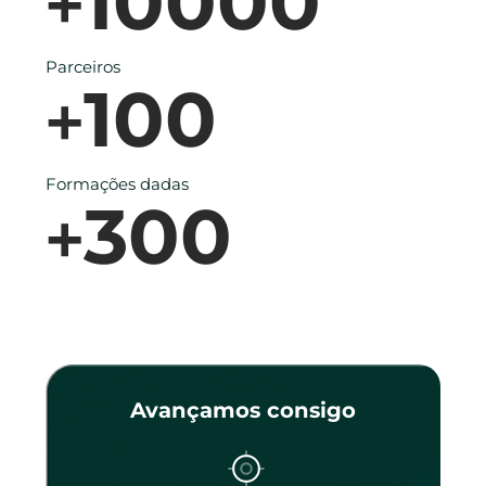
10000
+
Parceiros
100
+
Formações dadas
300
+
Avançamos consigo