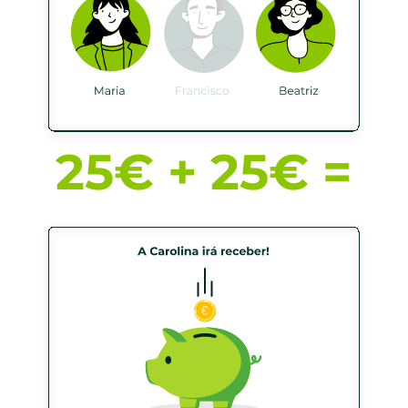
25€ + 25€ =