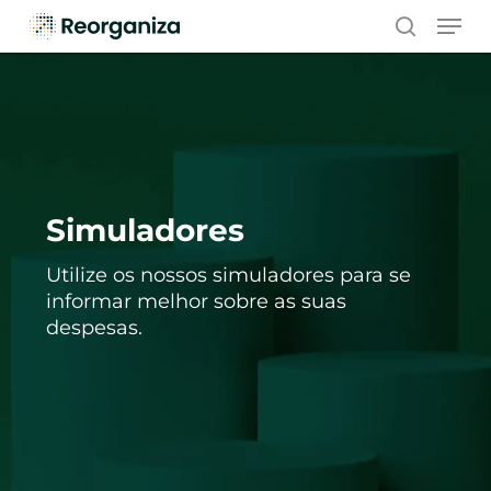
Skip
Men
to
search
main
content
Simuladores
Utilize os nossos simuladores para se
informar melhor sobre as suas
despesas.