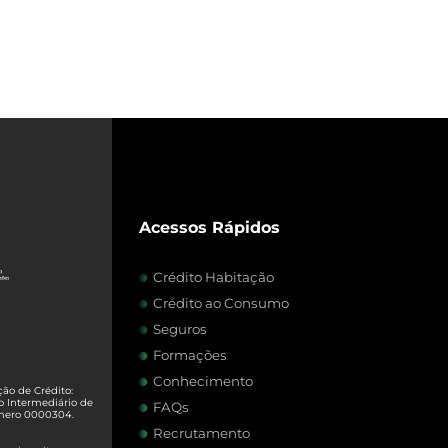
Acessos Rápidos
Crédito Habitação
Crédito ao Consumo
Seguros
Formações
Conhecimento
ão de Crédito:
o Intermediário de
FAQs
úmero 0000304.
Recrutamento