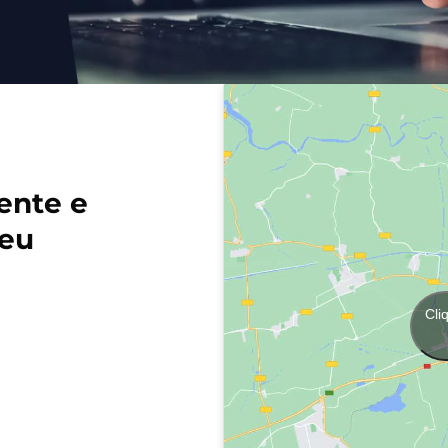
ente e
seu
Cli