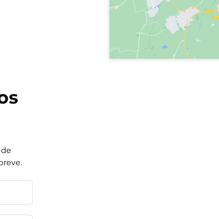
os
 de
breve.