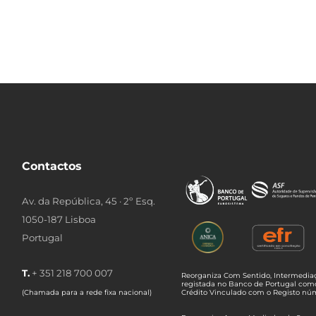
Contactos
Av. da República, 45 · 2º Esq.
1050-187 Lisboa
Portugal
T.
+ 351 218 700 007
Reorganiza Com Sentido, Intermediaç
registada no Banco de Portugal com
(Chamada para a rede fixa nacional)
Crédito Vinculado com o Registo n