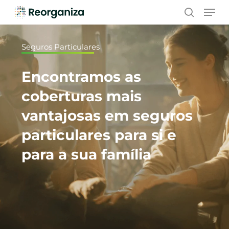
Skip
Men
to
search
main
content
Seguros Particulares
Encontramos as
coberturas mais
vantajosas em seguros
particulares para si e
para a sua família