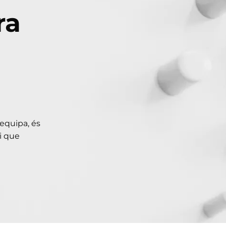
ra
 equipa, és
i que