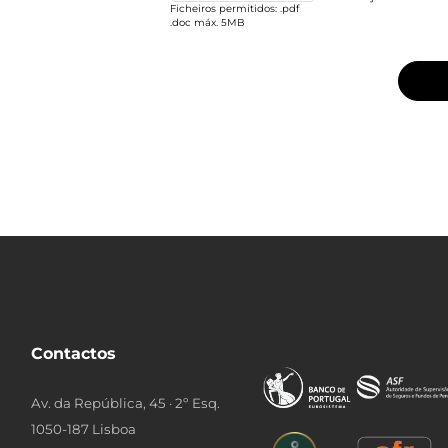
Contactos
Av. da República, 45 · 2º Esq.
1050-187 Lisboa