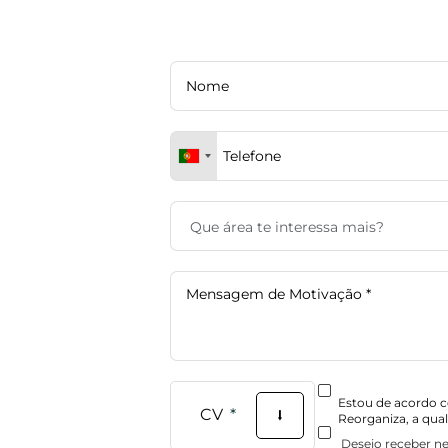
Estou de acordo 
CV
⭣
Reorganiza, a qual
Desejo receber n