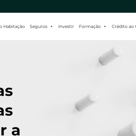
o Habitação
Seguros
Investir
Formação
Crédito a
as
as
r a