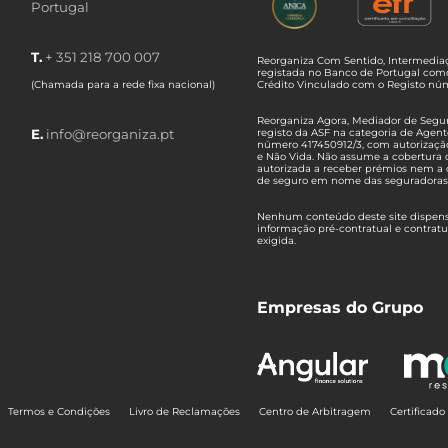
Portugal
T.
+ 351 218 700 007
Reorganiza Com Sentido, Intermediaç
registada no Banco de Portugal com
(Chamada para a rede fixa nacional)
Crédito Vinculado com o Registo n
Reorganiza Agora, Mediador de Seguro
E.
info@reorganiza.pt
registo da ASF na categoria de Agent
número 417450912/3, com autorizaçã
e Não Vida. Não assume a cobertura 
autorizada a receber prémios nem a 
de seguro em nome das seguradoras
Nenhum conteúdo deste site dispensa
informação pré-contratual e contrat
exigida.
Empresas do Grupo
Termos e Condições
Livro de Reclamações
Centro de Arbitragem
Certificad