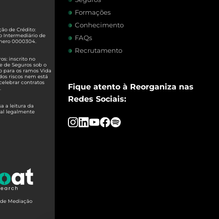
Formações
Conhecimento
ão de Crédito:
o Intermediário de
FAQs
úmero 0000304.
Recrutamento
s: inscrito no
e de Seguros sob o
o para os ramos Vida
dos riscos nem está
celebrar contratos
Fique atento à Reorganiza nas
.
Redes Sociais:
 a leitura da
ual legalmente
o de Mediação