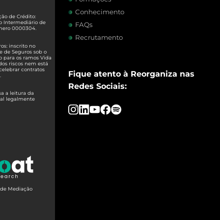
Conhecimento
ão de Crédito:
o Intermediário de
FAQs
úmero 0000304.
Recrutamento
s: inscrito no
e de Seguros sob o
o para os ramos Vida
dos riscos nem está
celebrar contratos
Fique atento à Reorganiza nas
.
Redes Sociais:
 a leitura da
ual legalmente
o de Mediação