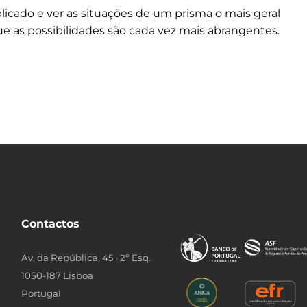
licado e ver as situações de um prisma o mais geral
e as possibilidades são cada vez mais abrangentes.
Contactos
Av. da República, 45 · 2º Esq.
1050-187 Lisboa
Portugal