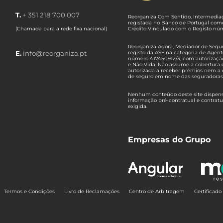
T.
+ 351 218 700 007
Reorganiza Com Sentido, Intermediaç
registada no Banco de Portugal com
(Chamada para a rede fixa nacional)
Crédito Vinculado com o Registo n
Reorganiza Agora, Mediador de Seguro
E.
info@reorganiza.pt
registo da ASF na categoria de Agent
número 417450912/3, com autorizaçã
e Não Vida. Não assume a cobertura 
autorizada a receber prémios nem a 
de seguro em nome das seguradoras
Nenhum conteúdo deste site dispensa
informação pré-contratual e contrat
exigida.
Empresas do Grupo
Termos e Condições
Livro de Reclamações
Centro de Arbitragem
Certificad