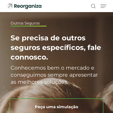
Skip
Men
to
search
main
content
Outros Seguros
Se precisa de outros
seguros específicos, fale
connosco.
Conhecemos bem o mercado e
conseguimos sempre apresentar
as melhores soluções.
Peça uma simulação