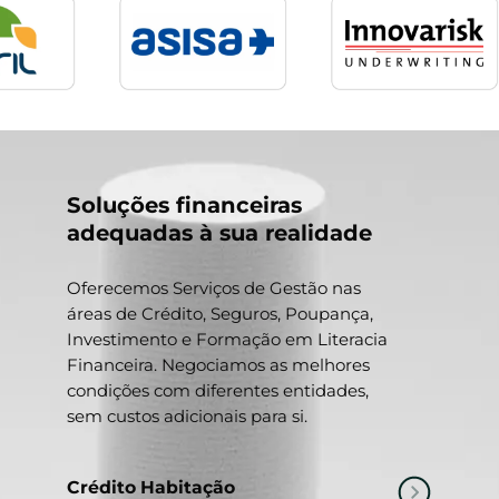
Soluções financeiras
adequadas à sua realidade
Oferecemos Serviços de Gestão nas
áreas de Crédito, Seguros, Poupança,
Investimento e Formação em Literacia
Financeira. Negociamos as melhores
condições com diferentes entidades,
sem custos adicionais para si.
Crédito Habitação