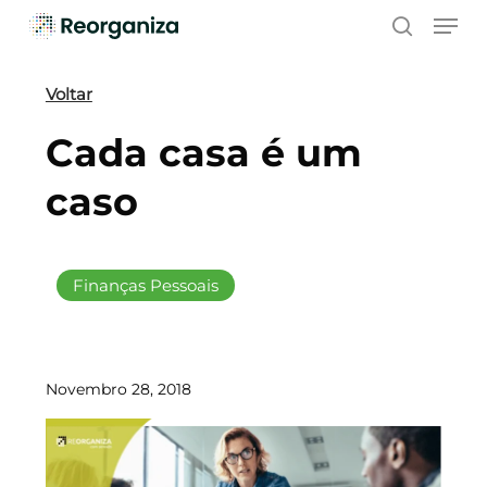
Skip
Men
to
search
main
content
Voltar
Cada casa é um
caso
Finanças Pessoais
Novembro 28, 2018