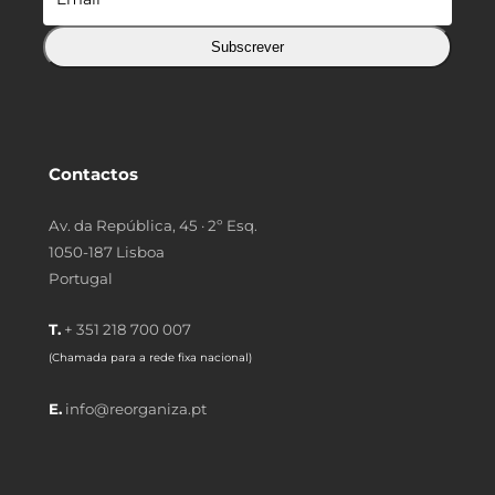
Subscrever
Contactos
Av. da República, 45 · 2º Esq.
1050-187 Lisboa
Portugal
T.
+ 351 218 700 007
(Chamada para a rede fixa nacional)
E.
info@reorganiza.pt