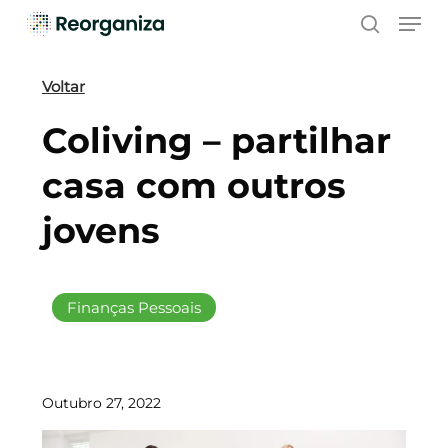
Skip
Men
to
search
main
content
Voltar
Coliving – partilhar
casa com outros
jovens
Finanças Pessoais
Outubro 27, 2022