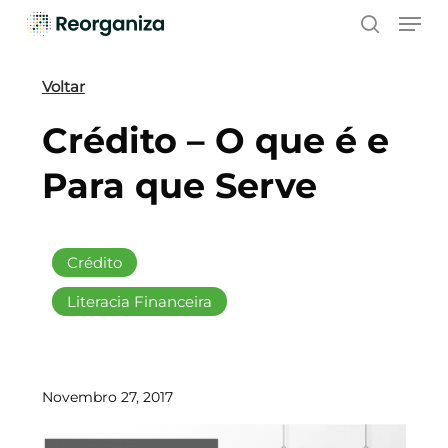
Skip
Men
to
search
main
content
Voltar
Crédito – O que é e
Para que Serve
Crédito
Literacia Financeira
Novembro 27, 2017