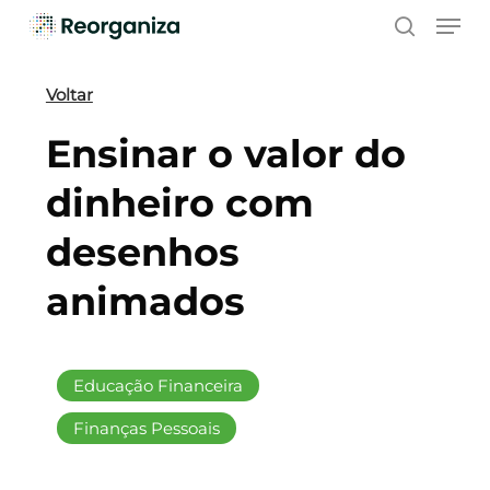
Skip
Men
to
search
main
content
Voltar
Ensinar o valor do
dinheiro com
desenhos
animados
Educação Financeira
Finanças Pessoais