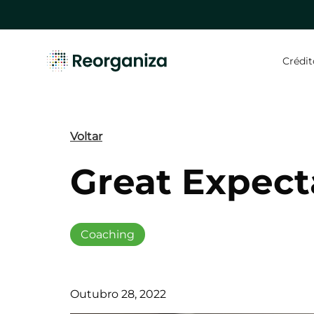
Skip
to
main
content
Crédit
Hit enter to search or ESC to close
Voltar
Great Expect
Coaching
Outubro 28, 2022