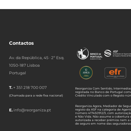
Contactos
Av. da República, 45 · 2º Esq.
1050-187 Lisboa
Portugal
T.
+ 351 218 700 007
Reorganiza Com Sentido, Intermediaç
registada no Banco de Portugal com
(Chamada para a rede fixa nacional)
Crédito Vinculado com o Registo n
Reorganiza Agora, Mediador de Seguro
E.
info@reorganiza.pt
registo da ASF na categoria de Agent
número 417450912/3, com autorizaçã
e Não Vida. Não assume a cobertura 
autorizada a receber prémios nem a 
de seguro em nome das seguradoras