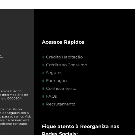
Acessos Rápidos
Crédito Habitação
Crédito ao Consumo
Seguros
Formações
Conhecimento
ão de Crédito:
o Intermediário de
FAQs
úmero 0000304.
Recrutamento
s: inscrito no
e de Seguros sob o
o para os ramos Vida
dos riscos nem está
celebrar contratos
Fique atento à Reorganiza nas
.
Redes Sociais: