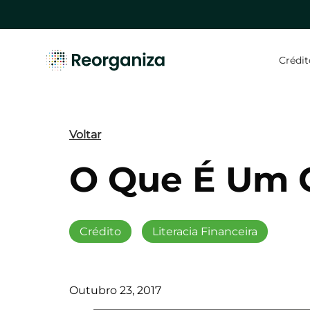
Skip
to
main
content
Crédit
Hit enter to search or ESC to close
Voltar
O Que É Um 
Crédito
Literacia Financeira
Outubro 23, 2017