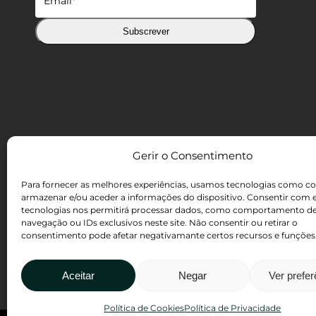
Subscrever
Gerir o Consentimento
Para fornecer as melhores experiências, usamos tecnologias como co
armazenar e/ou aceder a informações do dispositivo. Consentir com 
tecnologias nos permitirá processar dados, como comportamento d
navegação ou IDs exclusivos neste site. Não consentir ou retirar o
consentimento pode afetar negativamante certos recursos e funções
Intermediários de Crédito
Políticas de Cookies
Política de Privacidade
Aceitar
Negar
Ver prefe
Dever de Informação
Política de Cookies
Política de Privacidade