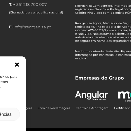
T.
+ 351 218 700 007
Reorganiza Com Sentido, Intermediaç
registada no Banco de Portugal com
(Chamada para a rede fixa nacional)
Crédito Vinculado com o Registo n
Reorganiza Agora, Mediador de Seguro
E.
info@reorganiza.pt
registo da ASF na categoria de Agent
número 417450912/3, com autorizaçã
e Não Vida. Não assume a cobertura 
autorizada a receber prémios nem a 
de seguro em nome das seguradoras
Nenhum conteúdo deste site dispensa
informação pré-contratual e contrat
exigida.
okies para
Empresas do Grupo
essas
e
.
Termos e Condições
Livro de Reclamações
Centro de Arbitragem
Certificad
rências