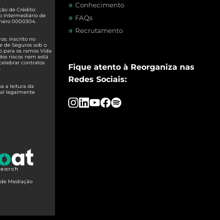
Conhecimento
ão de Crédito:
o Intermediário de
FAQs
úmero 0000304.
Recrutamento
s: inscrito no
e de Seguros sob o
o para os ramos Vida
dos riscos nem está
celebrar contratos
Fique atento à Reorganiza nas
.
Redes Sociais:
 a leitura da
ual legalmente
o de Mediação