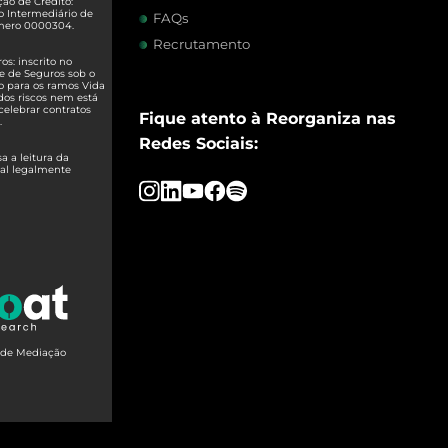
ão de Crédito:
o Intermediário de
FAQs
úmero 0000304.
Recrutamento
s: inscrito no
e de Seguros sob o
o para os ramos Vida
dos riscos nem está
celebrar contratos
Fique atento à Reorganiza nas
.
Redes Sociais:
 a leitura da
ual legalmente
o de Mediação