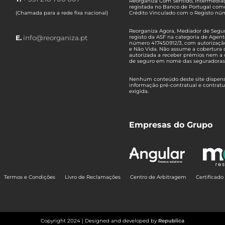
Reorganiza Com Sentido, Intermediaç
registada no Banco de Portugal com
(Chamada para a rede fixa nacional)
Crédito Vinculado com o Registo n
Reorganiza Agora, Mediador de Seguro
E.
info@reorganiza.pt
registo da ASF na categoria de Agent
número 417450912/3, com autorizaçã
e Não Vida. Não assume a cobertura 
autorizada a receber prémios nem a 
de seguro em nome das seguradoras
Nenhum conteúdo deste site dispensa
informação pré-contratual e contrat
exigida.
Empresas do Grupo
Termos e Condições
Livro de Reclamações
Centro de Arbitragem
Certificad
Copyright 2024 | Designed and developed by
Republica