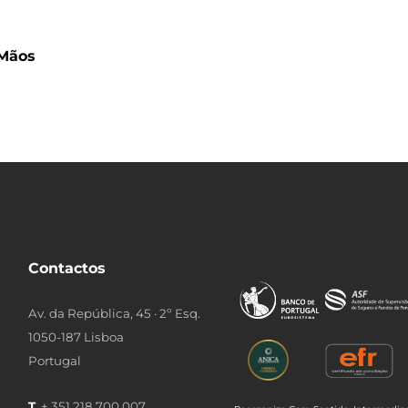
 Mãos
Contactos
Av. da República, 45 · 2º Esq.
1050-187 Lisboa
Portugal
T.
+ 351 218 700 007