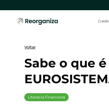
Skip
to
main
content
Crédit
Hit enter to search or ESC to close
Voltar
Sabe o que é
EUROSISTEM
Literacia Financeira