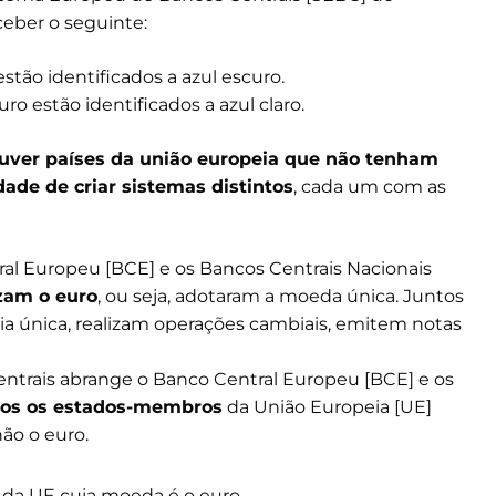
ceber o seguinte:
tão identificados a azul escuro.
o estão identificados a azul claro.
uver países da união europeia que não tenham
ade de criar sistemas distintos
, cada um com as
l Europeu [BCE] e os Bancos Centrais Nacionais
zam o euro
, ou seja, adotaram a moeda única. Juntos
a única, realizam operações cambiais, emitem notas
ntrais abrange o Banco Central Europeu [BCE] e os
dos os estados-membros
da União Europeia [UE]
ão o euro.
da UE cuja moeda é o euro.