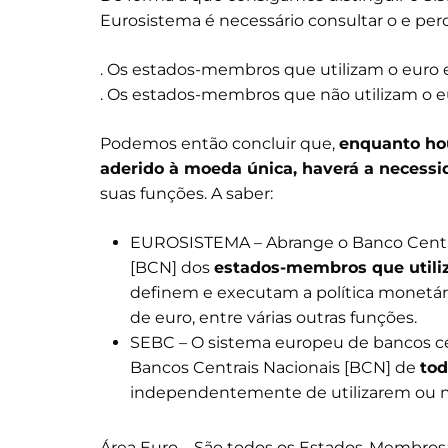
Eurosistema é necessário consultar o e per
. Os estados-membros que utilizam o euro es
. Os estados-membros que não utilizam o eur
Podemos então concluir que,
enquanto ho
aderido à moeda única, haverá a necessid
suas funções. A saber:
EUROSISTEMA – Abrange o Banco Centra
[BCN] dos
estados-membros que utili
definem e executam a política monetári
de euro, entre várias outras funções.
SEBC – O sistema europeu de bancos ce
Bancos Centrais Nacionais [BCN] de
to
independentemente de utilizarem ou n
Área Euro – São todos os Estados-Membros 