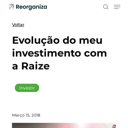
Skip
Men
to
search
main
content
Voltar
Evolução do meu
investimento com
a Raize
Investir
Março 15, 2018