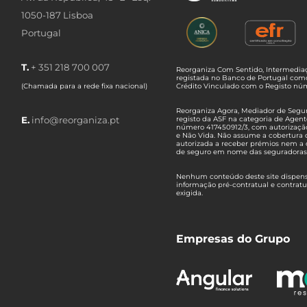
1050-187 Lisboa
Portugal
T.
+ 351 218 700 007
Reorganiza Com Sentido, Intermediaç
registada no Banco de Portugal com
(Chamada para a rede fixa nacional)
Crédito Vinculado com o Registo n
Reorganiza Agora, Mediador de Seguro
E.
info@reorganiza.pt
registo da ASF na categoria de Agent
número 417450912/3, com autorizaçã
e Não Vida. Não assume a cobertura 
autorizada a receber prémios nem a 
de seguro em nome das seguradoras
Nenhum conteúdo deste site dispensa
informação pré-contratual e contrat
exigida.
Empresas do Grupo