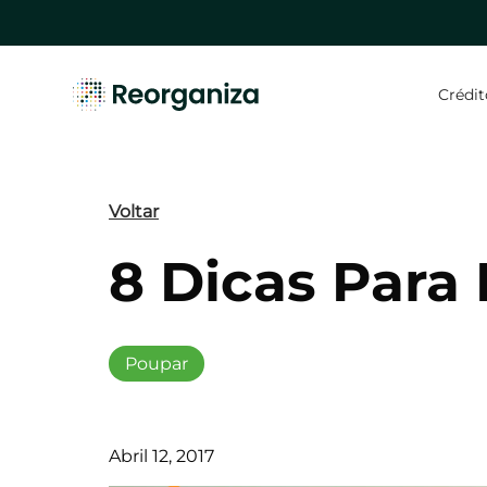
Skip
to
main
content
Crédit
Hit enter to search or ESC to close
Voltar
8 Dicas Para
Poupar
Abril 12, 2017