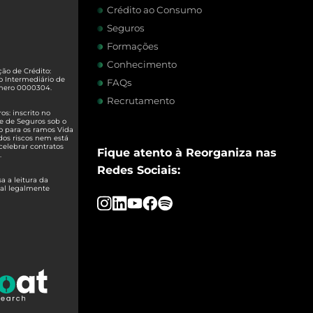
Crédito ao Consumo
Seguros
Formações
Conhecimento
ão de Crédito:
o Intermediário de
FAQs
úmero 0000304.
Recrutamento
s: inscrito no
e de Seguros sob o
o para os ramos Vida
dos riscos nem está
celebrar contratos
Fique atento à Reorganiza nas
.
Redes Sociais:
 a leitura da
ual legalmente