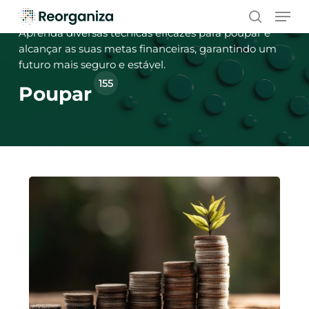
Skip
Men
to
search
Aprenda diversas técnicas eficazes para poupar e
main
alcançar as suas metas financeiras, garantindo um
content
futuro mais seguro e estável.
155
Poupar