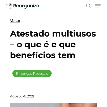
Skip
Men
to
search
main
content
Voltar
Atestado multiusos
– o que é e que
benefícios tem
Finanças Pessoais
Agosto 4, 2021