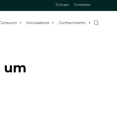
O Grupo
Contactos
search
o Consumo
Simuladores
Conhecimento
r um