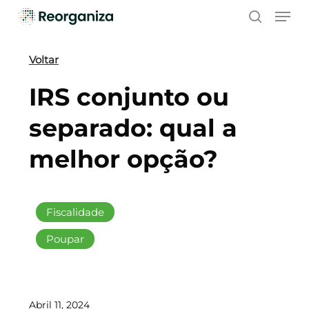
Skip
Men
to
search
main
content
Voltar
IRS conjunto ou
separado: qual a
melhor opção?
Fiscalidade
Poupar
Abril 11, 2024