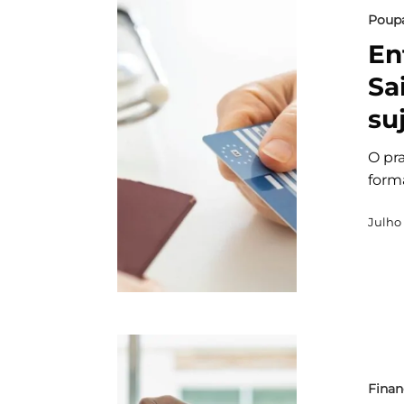
Poup
En
Sa
su
O pr
form
Julho 
Finan