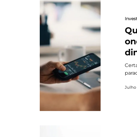
Invest
Qu
on
di
Cert
para
Julho 