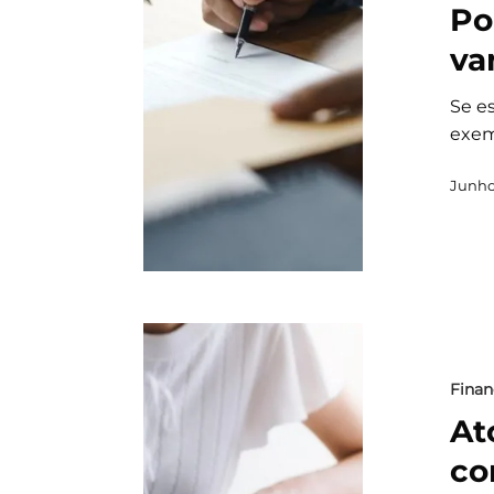
Po
va
Se e
exem
Junho
Finan
At
co