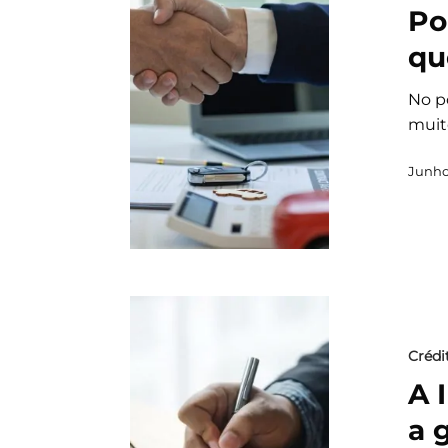
Po
qu
No p
muit
Junho
Crédi
A 
a 