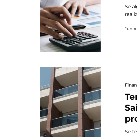
Se a
real
Junho 
Finan
Te
Sa
pr
Se t