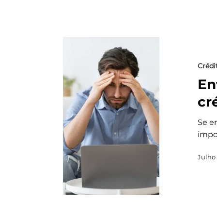
Crédi
En
cr
Se e
impo
Julho 