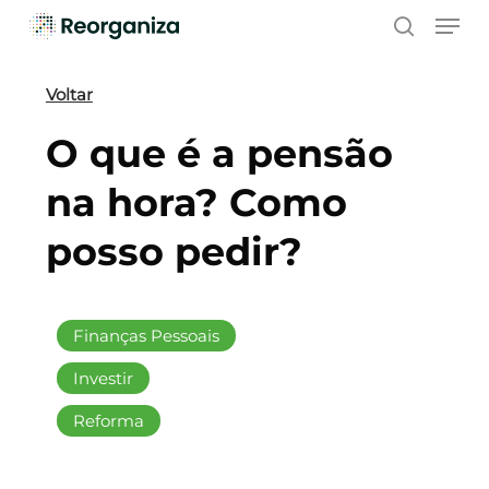
Skip
Men
to
search
main
content
Voltar
O que é a pensão
na hora? Como
posso pedir?
Finanças Pessoais
Investir
Reforma