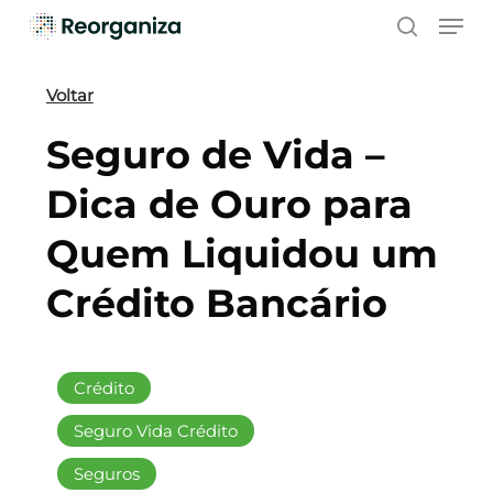
Skip
Men
to
search
main
content
Voltar
Seguro de Vida –
Dica de Ouro para
Quem Liquidou um
Crédito Bancário
Crédito
Seguro Vida Crédito
Seguros