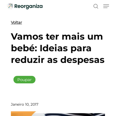
Skip
Men
to
search
main
content
Voltar
Vamos ter mais um
bebé: Ideias para
reduzir as despesas
Poupar
Janeiro 10, 2017