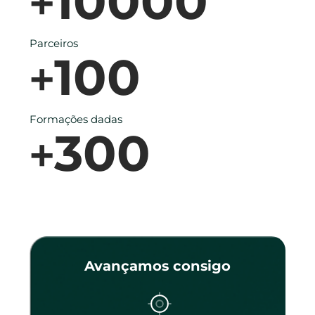
10000
+
Parceiros
100
+
Formações dadas
300
+
Avançamos consigo