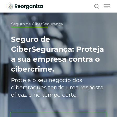
Skip
Men
to
search
main
content
Seguro de CiberSegurança
Seguro de
CiberSegurança: Proteja
a sua empresa contra o
cibercrime.
Proteja o seu negócio dos
ciberataques tendo uma resposta
eficaz e no tempo certo.