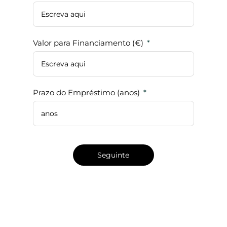
Valor para Financiamento (€)
Email
Prazo do Empréstimo (anos)
Telefon
Decl
Seguinte
Polí
meus
Reor
inte
Segu
Gostar
no meu