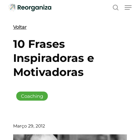
Skip
Men
to
search
main
content
Voltar
10 Frases
Inspiradoras e
Motivadoras
Coaching
Março 29, 2012