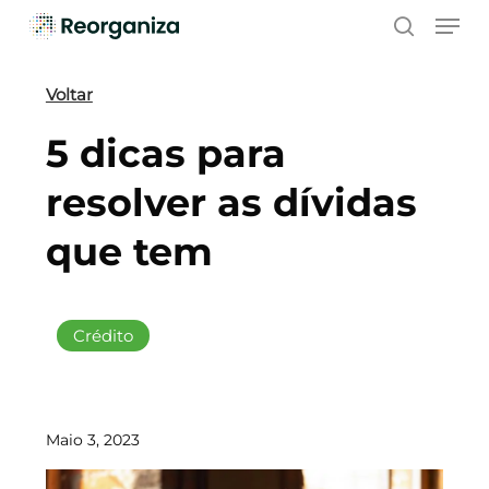
Skip
Men
to
search
main
content
Voltar
5 dicas para
resolver as dívidas
que tem
Crédito
Maio 3, 2023