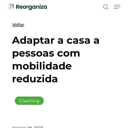
Skip
Men
to
search
main
content
Voltar
Adaptar a casa a
pessoas com
mobilidade
reduzida
Coaching
Janeiro 18, 2023