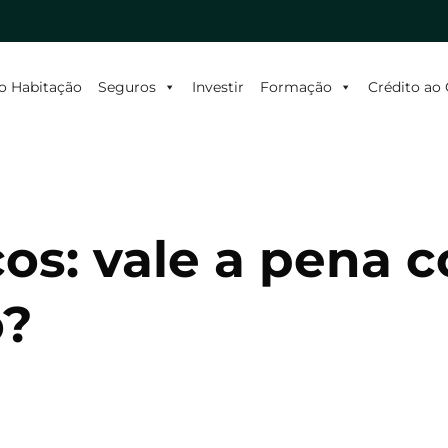
o Habitação
Seguros
Investir
Formação
Crédito a
icos: vale a pena
o?