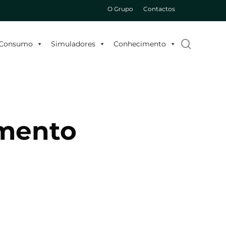
O Grupo
Contactos
search
o Consumo
Simuladores
Conhecimento
imento