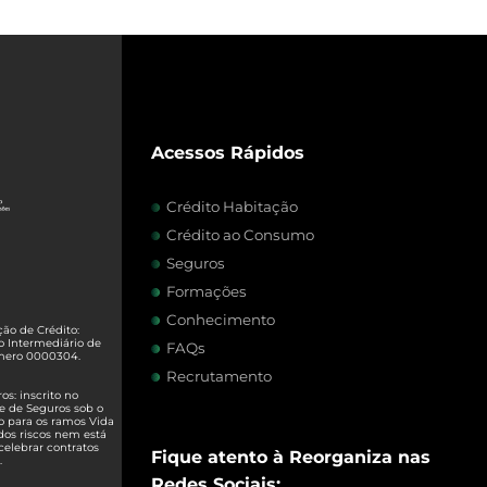
Acessos Rápidos
Crédito Habitação
Crédito ao Consumo
Seguros
Formações
Conhecimento
ão de Crédito:
o Intermediário de
FAQs
úmero 0000304.
Recrutamento
s: inscrito no
e de Seguros sob o
o para os ramos Vida
dos riscos nem está
celebrar contratos
Fique atento à Reorganiza nas
.
Redes Sociais: