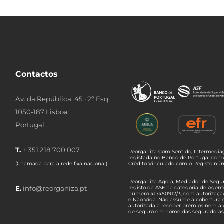
Contactos
Av. da República, 45 · 2º Esq.
1050-187 Lisboa
Portugal
T.
+ 351 218 700 007
Reorganiza Com Sentido, Intermediaç
registada no Banco de Portugal com
(Chamada para a rede fixa nacional)
Crédito Vinculado com o Registo n
Reorganiza Agora, Mediador de Seguro
E.
info@reorganiza.pt
registo da ASF na categoria de Agent
número 417450912/3, com autorizaçã
e Não Vida. Não assume a cobertura 
autorizada a receber prémios nem a 
de seguro em nome das seguradoras