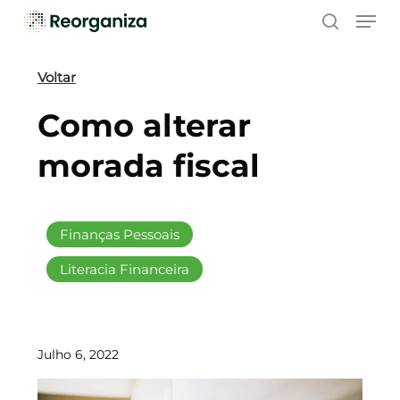
Skip
Men
to
search
main
content
Voltar
Como alterar
morada fiscal
Finanças Pessoais
Literacia Financeira
Julho 6, 2022