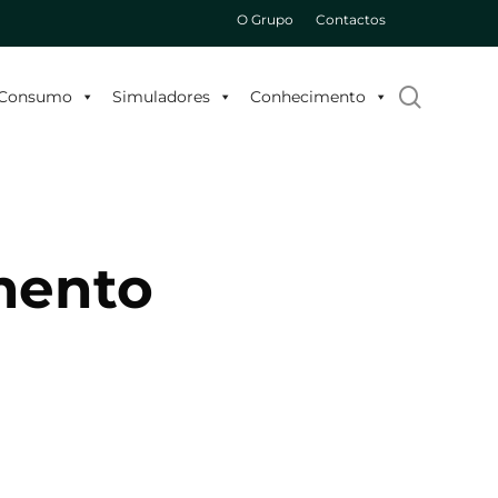
O Grupo
Contactos
search
o Consumo
Simuladores
Conhecimento
mento