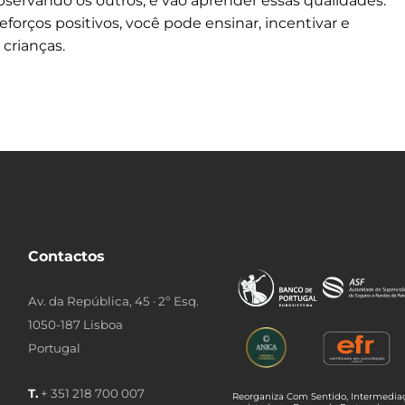
servando os outros, e vão aprender essas qualidades.
rços positivos, você pode ensinar, incentivar e
crianças.
Contactos
Av. da República, 45 · 2º Esq.
1050-187 Lisboa
Portugal
T.
+ 351 218 700 007
Reorganiza Com Sentido, Intermediaç