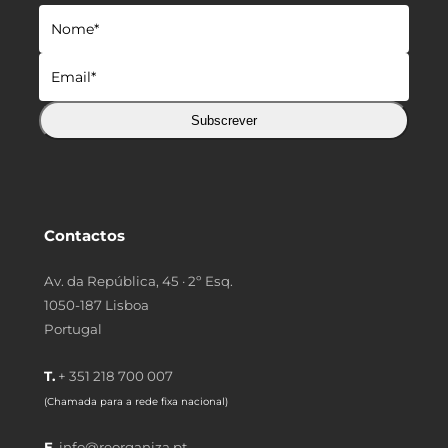
Subscrever
Contactos
Av. da República, 45 · 2º Esq.
1050-187 Lisboa
Portugal
T.
+ 351 218 700 007
(Chamada para a rede fixa nacional)
E.
info@reorganiza.pt