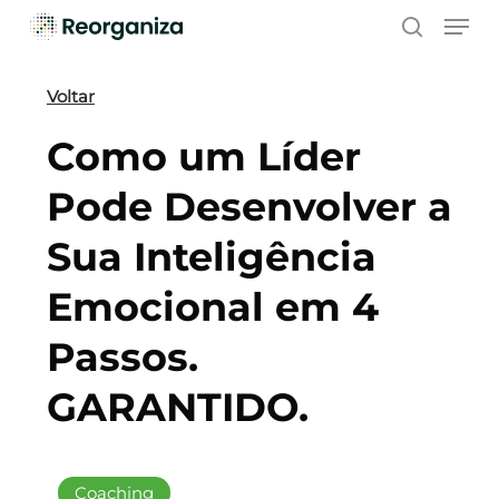
Skip
Men
to
search
main
content
Voltar
Como um Líder
Pode Desenvolver a
Sua Inteligência
Emocional em 4
Passos.
GARANTIDO.
Coaching