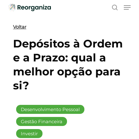
Skip
Men
to
search
main
content
Voltar
Depósitos à Ordem
e a Prazo: qual a
melhor opção para
si?
Desenvolvimento Pessoal
Gestão Financeira
Investir