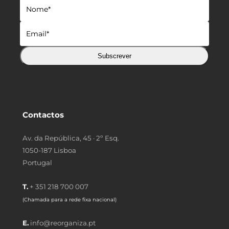
Subscrever
Contactos
Av. da República, 45 · 2º Esq.
1050-187 Lisboa
Portugal
T.
+ 351 218 700 007
(Chamada para a rede fixa nacional)
E.
info@reorganiza.pt