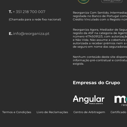
T.
+ 351 218 700 007
Reorganiza Com Sentido, Intermediaç
registada no Banco de Portugal com
(Chamada para a rede fixa nacional)
Crédito Vinculado com o Registo n
Reorganiza Agora, Mediador de Seguro
E.
info@reorganiza.pt
registo da ASF na categoria de Agent
número 417450912/3, com autorizaçã
e Não Vida. Não assume a cobertura 
autorizada a receber prémios nem a 
de seguro em nome das seguradoras
Nenhum conteúdo deste site dispensa
informação pré-contratual e contrat
exigida.
Empresas do Grupo
Termos e Condições
Livro de Reclamações
Centro de Arbitragem
Certificad