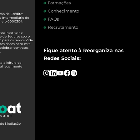
Formações
Conhecimento
ão de Crédito:
o Intermediário de
FAQs
úmero 0000304.
Recrutamento
s: inscrito no
e de Seguros sob o
o para os ramos Vida
dos riscos nem está
celebrar contratos
Fique atento à Reorganiza nas
.
Redes Sociais:
 a leitura da
ual legalmente
o de Mediação