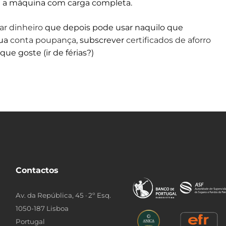
ha a máquina com carga completa.
r dinheiro
que depois pode usar naquilo que
sua
conta poupança
, subscrever
certificados de aforro
e goste (ir de férias?)
Contactos
Av. da República, 45 · 2º Esq.
1050-187 Lisboa
Portugal