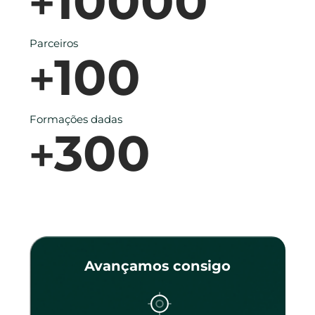
10000
+
Parceiros
100
+
Formações dadas
300
+
Avançamos consigo