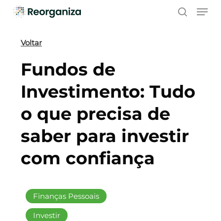
Skip
Men
to
search
main
content
Voltar
Fundos de
Investimento: Tudo
o que precisa de
saber para investir
com confiança
Finanças Pessoais
Investir