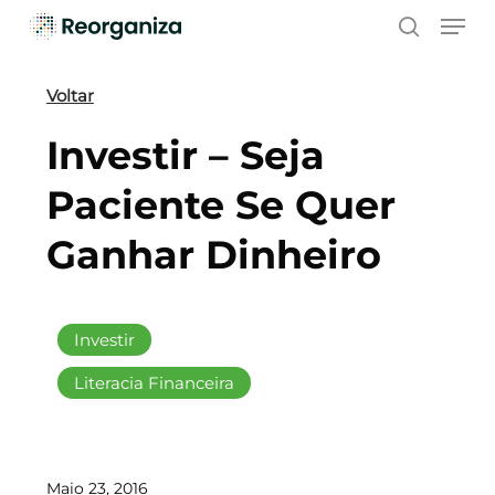
Skip
Men
to
search
main
content
Voltar
Investir – Seja
Paciente Se Quer
Ganhar Dinheiro
Investir
Literacia Financeira
Maio 23, 2016