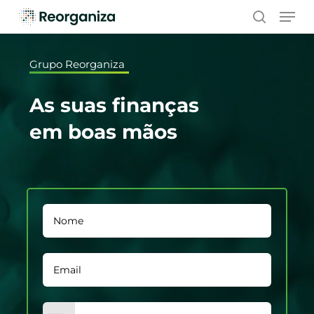
Skip
Men
to
search
main
content
Grupo Reorganiza
As suas finanças
em boas mãos