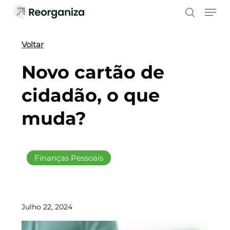
Skip
Men
to
search
main
content
Voltar
Novo cartão de
cidadão, o que
muda?
Finanças Pessoais
Julho 22, 2024