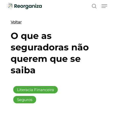
Skip
Men
to
search
main
content
Voltar
O que as
seguradoras não
querem que se
saiba
Literacia Financeira
Seguros