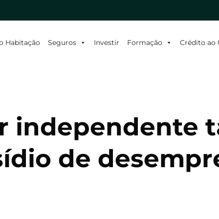
o Habitação
Seguros
Investir
Formação
Crédito a
or independente
bsídio de desemp