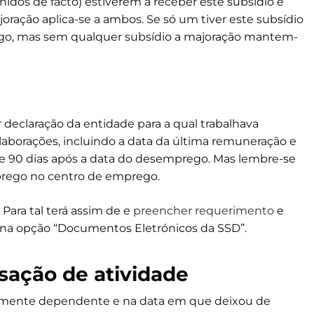
idos de facto) estiverem a receber este subsídio e
oração aplica-se a ambos. Se só um tiver este subsídio
ego, mas sem qualquer subsídio a majoração mantem-
 declaração da entidade para a qual trabalhava
aborações, incluindo a data da última remuneração e
e 90 dias após a data do desemprego. Mas lembre-se
mprego no centro de emprego.
ara tal terá assim de e
preencher requerimento
e
a, na opção “Documentos Eletrónicos da SSD”.
ssação de atividade
amente dependente e na data em que deixou de