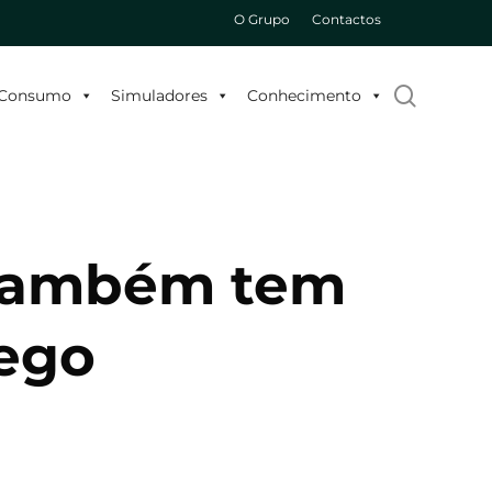
O Grupo
Contactos
search
o Consumo
Simuladores
Conhecimento
 também tem
rego