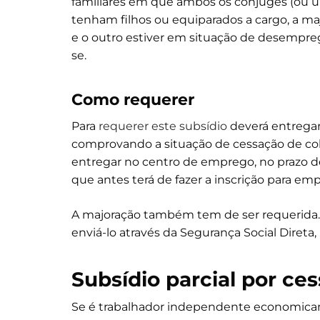
familiares em que ambos os cônjuges (ou un
tenham filhos ou equiparados a cargo, a maj
e o outro estiver em situação de desempr
se.
Como requerer
Para
requerer este subsídio
deverá entregar
comprovando a situação de cessação de col
entregar no centro de emprego, no prazo d
que antes terá de fazer a inscrição para e
A majoração também tem de ser requerida. P
enviá-lo através da Segurança Social Diret
Subsídio parcial por ce
Se é trabalhador independente economic