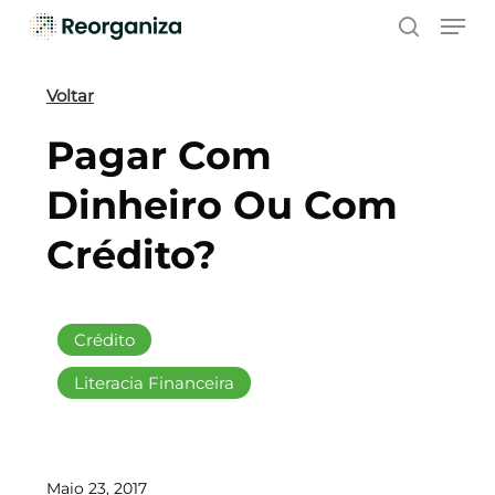
Skip
Men
to
search
main
content
Voltar
Pagar Com
Dinheiro Ou Com
Crédito?
Crédito
Literacia Financeira
Maio 23, 2017