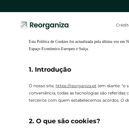
Skip
to
main
content
Crédit
Esta Política de Cookies foi actualizada pela última vez em 
Espaço Económico Europeu e Suíça.
Hit enter to search or ESC to close
1. Introdução
O nosso site,
https://reorganiza.pt
(em diante: "o s
conveniência, todas as tecnologias são referidas
terceiros com quem estabelecemos acordos. O do
2. O que são cookies?