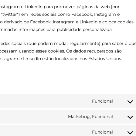
Instagram e LinkedIn para promover páginas da web (por
o, "twittar") em redes sociais como Facebook, Instagram e
o derivado de Facebook, Instagram e LinkedIn e coloca cookies.
minadas informações para publicidade personalizada.
s redes sociais (que podem mudar regularmente) para saber o qu
rocessam usando esses cookies. Os dados recuperados são
stagram e LinkedIn estão localizados nos Estados Unidos.
Funcional
Consent
to
Marketing, Funcional
service
Consent
wordpre
to
Funcional
service
Consent