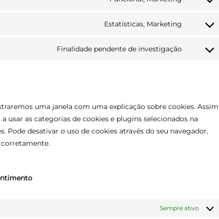
adsense
service
Consent
google-
to
Estatísticas, Marketing
ads
service
Consent
google-
to
Finalidade pendente de investigação
recaptc
service
Consent
microsof
to
clarity
service
diversos
mostraremos uma janela com uma explicação sobre cookies. Assim
s a usar as categorias de cookies e plugins selecionados na
es. Pode desativar o uso de cookies através do seu navegador,
 corretamente.
sentimento
Sempre ativo