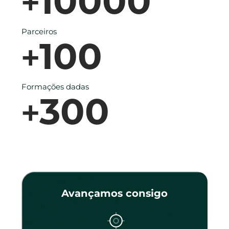
10000
+
Parceiros
100
+
Formações dadas
300
+
Avançamos consigo