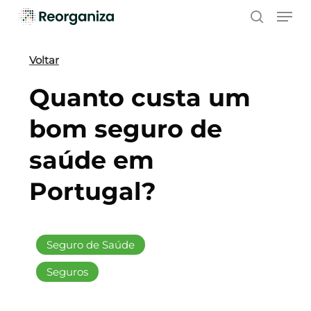
Skip
Men
to
search
main
content
Voltar
Quanto custa um
bom seguro de
saúde em
Portugal?
Seguro de Saúde
Seguros