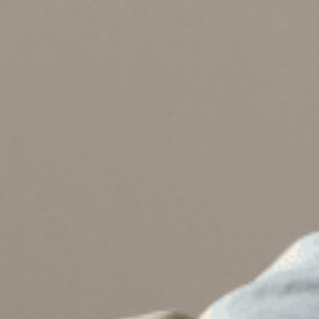
família em pri
Simule já