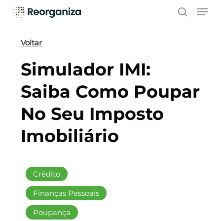
Skip
Men
to
search
main
content
Voltar
Simulador IMI:
Saiba Como Poupar
No Seu Imposto
Imobiliário
Crédito
Finanças Pessoais
Poupança