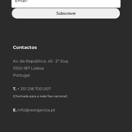
Subscrever
Contactos
Av. da República, 45 · 2º Esq.
1050-187 Lisboa
Portugal
T.
+ 351 218 700 007
(Chamada para a rede fixa nacional)
E.
info@reorganiza.pt